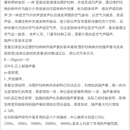
播有两种途径: -一种 是振动直接撞击围护结构，并使其成为声源，通过维护结
构的构件作为媒介介质使振动沿固体构件传播，称为固体传声、撞击声或结构
声;另一种是空气中的声源发声以后激发周围的空气振动，以空气为媒质，形成
声波，传播至构件并激发构件振动，使小部分声音等透射传播到另个空间， 此
种传播方式也叫空气传声或空气声。无论是固体传声还是空气传声，最后都通过
空气这一媒质， 传声人耳。门窗等结构工程，需要计算的是空气声隔声。
隔声计算基本定律
质量定律是决定围护结构构件隔声量的基本规律:围护结构构件的隔声量与其表
面密度(或单位面积的质量)的对数成正比，用公式可表示为
R = 20lg(mf)一43
式中R-正人射隔声量;
m-面密度;
f-_声波频率。
质量定律说明，当围护结构构件的材料已经决定后，为增加其隔声量，唯一的办
法是增加它的厚度，厚度增加一倍，单位面积质量即增加一-倍，隔声量增加
6dB;该定律还表明，低频的隔声比高频的隔声要困难。实际工程经验表明，靠增
加厚度所能获得的隔声量的增加比理论值低，厚度加倍，隔声量大约只增加
4. 5dB。
在实际隔声研究中最常用的是六个倍频程，中心频率分别是125Hz、
250Hz、 500Hz、1000Hz、2000Hz、 4000Hz,基本上代表了常用的声频范围。