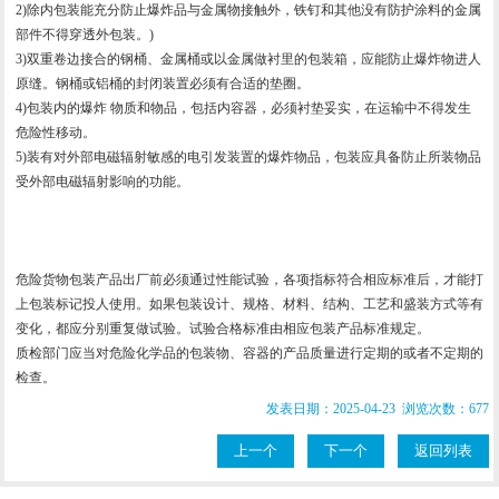
2)除内包装能充分防止爆炸品与金属物接触外，铁钉和其他没有防护涂料的金属
部件不得穿透外包装。)
3)双重卷边接合的钢桶、金属桶或以金属做衬里的包装箱，应能防止爆炸物进人
原缝。钢桶或铝桶的封闭装置必须有合适的垫圈。
4)包装内的爆炸 物质和物品，包括内容器，必须衬垫妥实，在运输中不得发生
危险性移动。
5)装有对外部电磁辐射敏感的电引发装置的爆炸物品，包装应具备防止所装物品
受外部电磁辐射影响的功能。
危险货物包装产品出厂前必须通过性能试验，各项指标符合相应标准后，才能打
上包装标记投人使用。如果包装设计、规格、材料、结构、工艺和盛装方式等有
变化，都应分别重复做试验。试验合格标准由相应包装产品标准规定。
质检部门应当对危险化学品的包装物、容器的产品质量进行定期的或者不定期的
检查。
发表日期：2025-04-23 浏览次数：677
上一个
下一个
返回列表