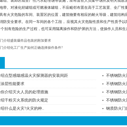
罐组、装卸区或全厂性污水处理场等设施，应布置在人员集中场所及明火或散
地带。对液化烃罐组或可燃液体罐组，不应毗邻布置在高于工艺装置、全厂性
具有火灾危险的车间、装置区的位置，建筑物要有相应的耐火等级，建筑结构应
消防安全要求。在同一车间的各个工段， 应视其火灾危险性质和生产性质予以
对个别有危险的生产过程，也可采用隔离操作和防护屏的方法，使操作人员和生
门介绍盛装爆炸品包装的附加要求
门介绍化工厂生产如何正确选择操作条件?
介绍点型感烟感温火灾探测器的安装间距
​不锈钢防
面涂层性能要求
不锈钢防火
为你介绍灭火人员的处理措施
不锈钢防火
介绍干粉灭火系统的防火规定
不锈钢防火
绍什么是火灾?火灾的种..
钢质防火门