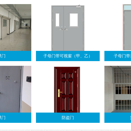
狱门
子母门带可视窗（甲、乙）
子母门带
狱门
防盗门