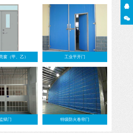
亮窗（甲、乙）
工业平开门
监狱门
特级防火卷帘门