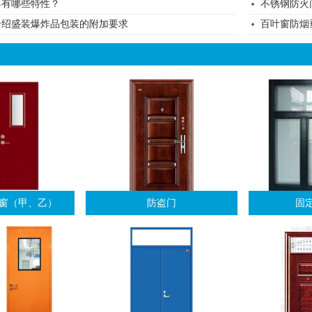
具有哪些特性？
不锈钢防火
介绍盛装爆炸品包装的附加要求
百叶窗​防烟
窗（甲、乙）
防盗门
固