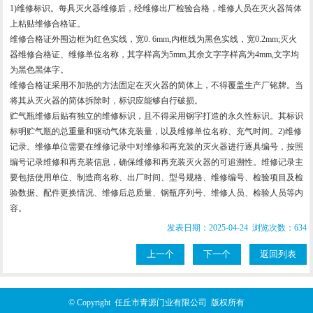
1)维修标识。每具灭火器维修后，经维修出厂检验合格，维修人员在灭火器筒体
上粘贴维修合格证。
维修合格证外围边框为红色实线，宽0. 6mm,内框线为黑色实线，宽0.2mm;灭火
器维修合格证、维修单位名称，其字样高为5mm,其余文字字样高为4mm,文字均
为黑色黑体字。
维修合格证采用不加热的方法固定在灭火器的简体上，不得覆盖生产厂铭牌。当
将其从灭火器的简体拆除时，标识应能够自行破损。
贮气瓶维修后贴有独立的维修标识，且不得采用钢字打造的永久性标识。其标识
标明贮气瓶的总重量和驱动气体充装量，以及维修单位名称、充气时间。2)维修
记录。维修单位需要在维修记录中对维修和再充装的灭火器进行逐具编号，按照
编号记录维修和再充装信息，确保维修和再充装灭火器的可追溯性。维修记录主
要包括使用单位、制造商名称、出厂时间、型号规格、维修编号、检验项目及检
验数据、配件更换情况、维修后总质量、钢瓶序列号、维修人员、检验人员等内
容。
发表日期：2025-04-24 浏览次数：634
上一个
下一个
返回列表
© Copyright 任丘市青源门业有限公司 版权所有