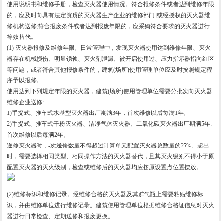
使用说明书和维修手册，检查灭火器使用情况。符合报修条件或者达到维修年限
的，应及时向具有法定资质的灭火器生产企业的维修部门]或经授权的灭火器维
修机构送修;符合报废条件或者达到报废年限的，应采购符合要求的灭火器进行
等效替代。
(1) 灭火器报修及维修年限。日常管理中，发现灭火器使用达到维修年限、灭火
器存在机械损伤、明显锈蚀、灭火剂泄漏、被开启使用过、压力指示器指向红区
等问题，或者符合其他报修条件的，建筑(场所)使用管理单位应及时按照规定程
序予以报修。
使用达到下列规定年限的灭火器，建筑(场所)使用管理单位需要分批次向灭火器
维修企业送修:
1)手提式、推车式水基型灭火器出厂期满3年，首次维修以后每满1年。
2)手提式、推车式干粉灭火器、洁净气体灭火器、二氧化碳灭火器出厂期满5年:
首次维修以后每满2年。
送修灭火器时，-次送修数量不得超过计算单元配置灭火器总数量的25%。超出
时，需要选择相同类型、相同操作方法的灭火器替代，且其灭火级别不得小于原
配置灭火器的灭火级别，检查或维修后的灭火器均应按原设置点位置摆放。
(2)维修标识和维修记录。经维修合格的灭火器及其贮气瓶上需要粘贴维修标
识，并由维修单位进行维修记录。建筑使用管理单位根据维修合格证信息对灭火
器进行日常检查、定期送修和报废更换。