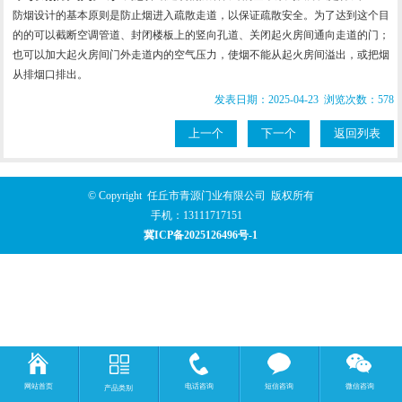
防烟设计的基本原则是防止烟进入疏散走道，以保证疏散安全。为了达到这个目
的的可以截断空调管道、封闭楼板上的竖向孔道、关闭起火房间通向走道的门；
也可以加大起火房间门外走道内的空气压力，使烟不能从起火房间溢出，或把烟
从排烟口排出。
发表日期：2025-04-23 浏览次数：578
上一个
下一个
返回列表
© Copyright 任丘市青源门业有限公司 版权所有
手机：
13111717151
冀ICP备2025126496号-1
网站首页
电话咨询
短信咨询
微信咨询
产品类别